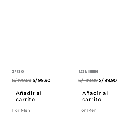
37 XERF
143 Midnight
El
El
El
El
S/
199.00
S/
99.90
S/
199.00
S/
99.90
precio
precio
precio
precio
original
actual
original
actual
Añadir al
Añadir al
era:
es:
era:
es:
carrito
carrito
S/ 199.00.
S/ 99.90.
S/ 199.00.
S/ 99.90.
For Men
For Men