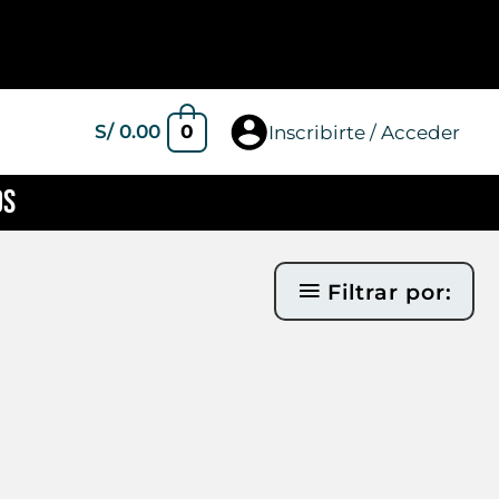
0
S/
0.00
Inscribirte / Acceder
OS
Filtrar por: