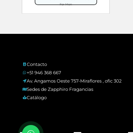
original
actual
For Men
era:
es:
S/ 199.00.
S/ 99.90.
Contacto
+51 946 368 667
Av. Angamos Oeste 757-Miraflores , ofic 302
Sedes de Zapphiro Fragancias
Catálogo