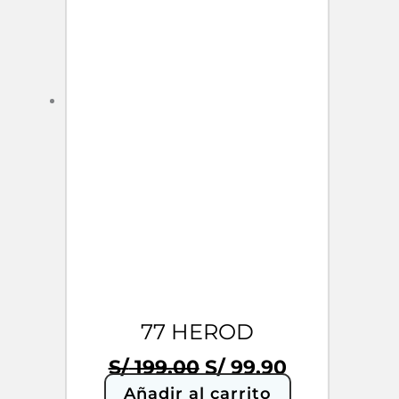
77 HEROD
El
El
S/
199.00
S/
99.90
precio
precio
Añadir al carrito