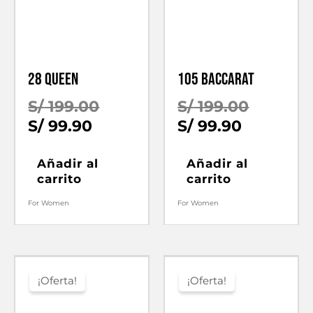
28 QUEEN
105 BACCARAT
El
El
S/
199.00
S/
199.00
El
precio
El
precio
S/
99.90
S/
99.90
precio
original
precio
original
actual
era:
actual
era:
Añadir al
Añadir al
carrito
carrito
es:
S/ 199.00.
es:
S/ 199.0
S/ 99.90.
S/ 99.90.
For Women
For Women
¡Oferta!
¡Oferta!