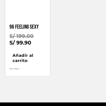
96 FEELING SEXY
El
S/
199.00
El
precio
S/
99.90
precio
original
actual
era:
Añadir al
carrito
es:
S/ 199.00.
S/ 99.90.
For Men