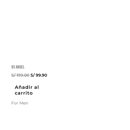
93 Angel
El
El
S/
199.00
S/
99.90
precio
precio
original
actual
Añadir al
era:
es:
carrito
S/ 199.00.
S/ 99.90.
For Men