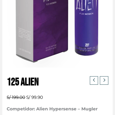
125 ALIEN
El
El
S/
199.00
S/
99.90
precio
precio
Competidor: Alien Hypersense – Mugler
original
actual