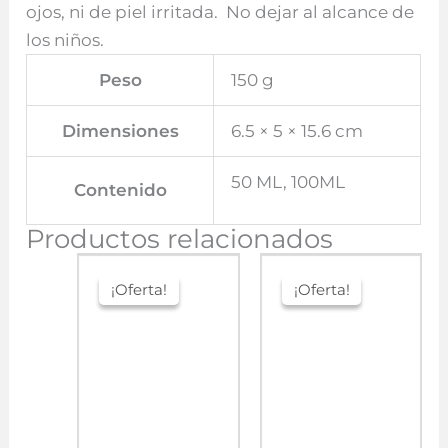
ojos, ni de piel irritada. No dejar al alcance de
los niños.
Peso
150 g
Dimensiones
6.5 × 5 × 15.6 cm
50 ML, 100ML
Contenido
Productos relacionados
¡Oferta!
¡Oferta!
¡Oferta!
¡Oferta!