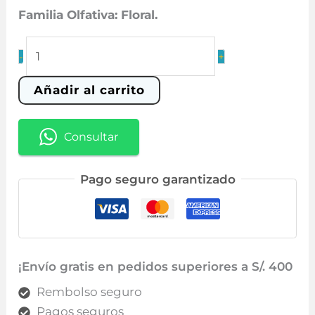
era:
es:
Familia Olfativa: Floral.
S/ 199.00.
S/ 99.90.
125
-
+
Alien
cantidad
Añadir al carrito
Consultar
Pago seguro garantizado
¡Envío gratis en pedidos superiores a S/. 400
Rembolso seguro
Pagos seguros