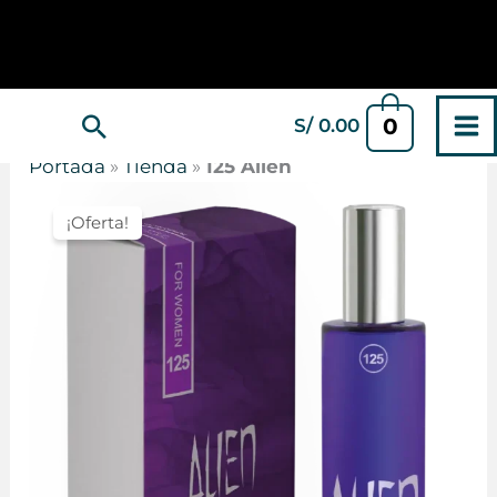
Ir
al
contenido
Buscar
0
S/
0.00
Portada
»
Tienda
»
125 Alien
¡Oferta!