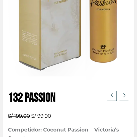
132 PASSION
El
El
S/
199.00
S/
99.90
precio
precio
Competidor: Coconut Passion – Victoria’s
original
actual