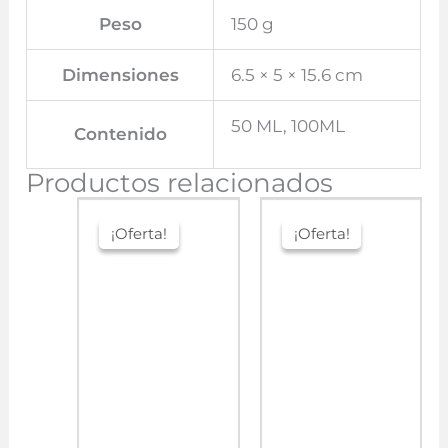
Peso
150 g
Dimensiones
6.5 × 5 × 15.6 cm
50 ML, 100ML
Contenido
Productos relacionados
¡Oferta!
¡Oferta!
¡Oferta!
¡Oferta!