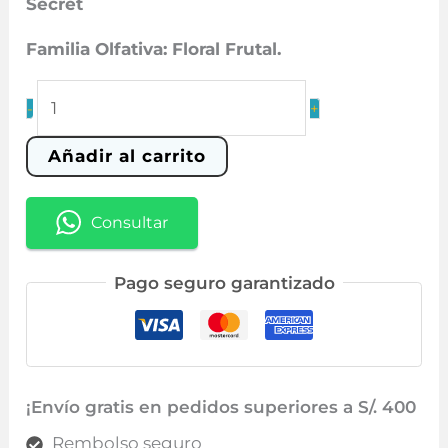
Secret
era:
es:
S/ 199.00.
S/ 99.90.
Familia Olfativa: Floral Frutal.
132
-
+
Passion
cantidad
Añadir al carrito
Consultar
Pago seguro garantizado
¡Envío gratis en pedidos superiores a S/. 400
Rembolso seguro