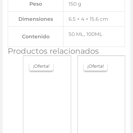
Peso
150 g
Dimensiones
6.5 × 4 × 15.6 cm
50 ML, 100ML
Contenido
Productos relacionados
¡Oferta!
¡Oferta!
¡Oferta!
¡Oferta!