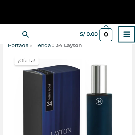
Ir
al
contenido
Buscar
0
S/
0.00
Portada
»
Tienda
»
34 Layton
¡Oferta!