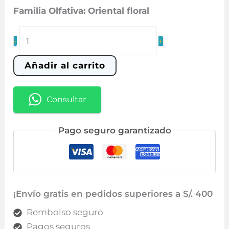
era:
es:
Familia Olfativa: Oriental floral
S/ 199.00.
S/ 99.90.
34
-
+
Layton
cantidad
Añadir al carrito
Consultar
Pago seguro garantizado
¡Envío gratis en pedidos superiores a S/. 400
Rembolso seguro
Pagos seguros