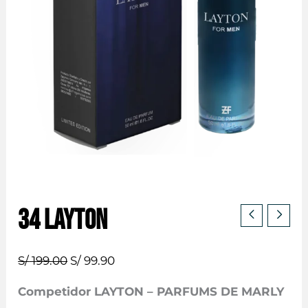
34 LAYTON
El
El
S/
199.00
S/
99.90
precio
precio
Competidor LAYTON – PARFUMS DE MARLY
original
actual