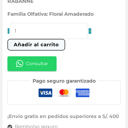
RABANNE
era:
es:
S/ 199.00.
S/ 99.90.
Familia Olfativa: Floral Amaderado
79
-
+
Donna
cantidad
Añadir al carrito
Consultar
Pago seguro garantizado
¡Envío gratis en pedidos superiores a S/. 400
Rembolso seguro