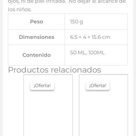
ojos, ni de piel irritada. No dejar al alcance de
los niños.
Peso
150 g
Dimensiones
6.5 × 4 × 15.6 cm
50 ML, 100ML
Contenido
Productos relacionados
¡Oferta!
¡Oferta!
¡Oferta!
¡Oferta!