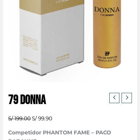
79 DONNA
El
El
S/
199.00
S/
99.90
precio
precio
Competidor PHANTOM FAME – PACO
original
actual