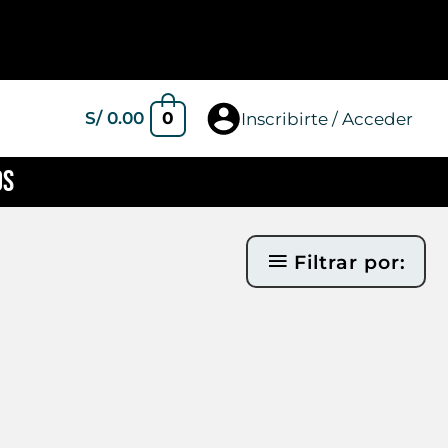
0
S/
0.00
Inscribirte / Acceder
OS
Filtrar por: