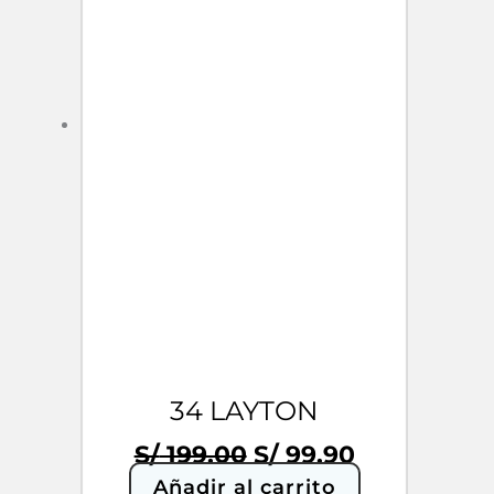
34 LAYTON
El
El
S/
199.00
S/
99.90
precio
precio
Añadir al carrito