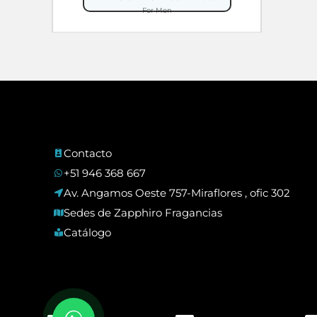
original
actual
For Men
era:
es:
S/ 199.00.
S/ 99.90.
Contacto
+51 946 368 667
Av. Angamos Oeste 757-Miraflores , ofic 302
Sedes de Zapphiro Fragancias
Catálogo